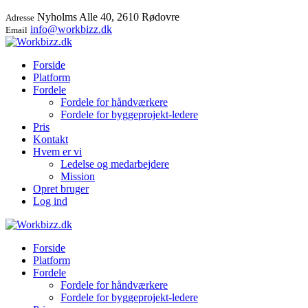
Nyholms Alle 40, 2610 Rødovre
Adresse
info@workbizz.dk
Email
Forside
Platform
Fordele
Fordele for håndværkere
Fordele for byggeprojekt-ledere
Pris
Kontakt
Hvem er vi
Ledelse og medarbejdere
Mission
Opret bruger
Log ind
Forside
Platform
Fordele
Fordele for håndværkere
Fordele for byggeprojekt-ledere