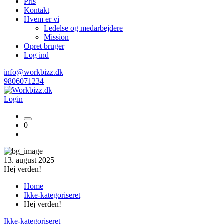
Pris
Kontakt
Hvem er vi
Ledelse og medarbejdere
Mission
Opret bruger
Log ind
info@workbizz.dk
9806071234
Login
0
13. august 2025
Hej verden!
Home
Ikke-kategoriseret
Hej verden!
Ikke-kategoriseret