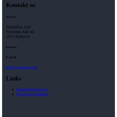
Kontakt os
Adresse
WorkBizz ApS
Nyholms Alle 40
2610 Rødovre
Kontakt
E-mail
info@workbizz.dk
Links
Handelsbetingelser
Privatlivs-politikker