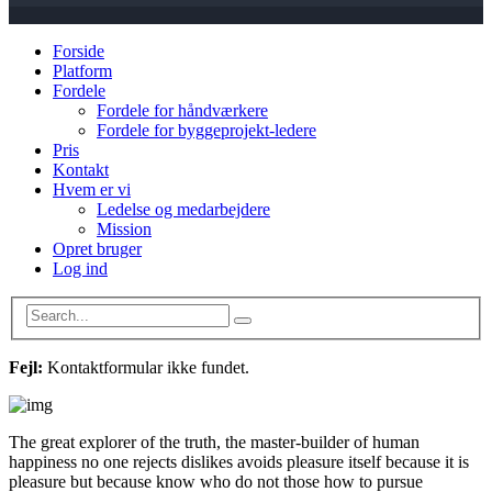
Forside
Platform
Fordele
Fordele for håndværkere
Fordele for byggeprojekt-ledere
Pris
Kontakt
Hvem er vi
Ledelse og medarbejdere
Mission
Opret bruger
Log ind
Fejl:
Kontaktformular ikke fundet.
The great explorer of the truth, the master-builder of human
happiness no one rejects dislikes avoids pleasure itself because it is
pleasure but because know who do not those how to pursue