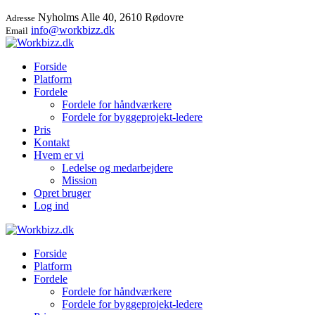
Nyholms Alle 40, 2610 Rødovre
Adresse
info@workbizz.dk
Email
Forside
Platform
Fordele
Fordele for håndværkere
Fordele for byggeprojekt-ledere
Pris
Kontakt
Hvem er vi
Ledelse og medarbejdere
Mission
Opret bruger
Log ind
Forside
Platform
Fordele
Fordele for håndværkere
Fordele for byggeprojekt-ledere