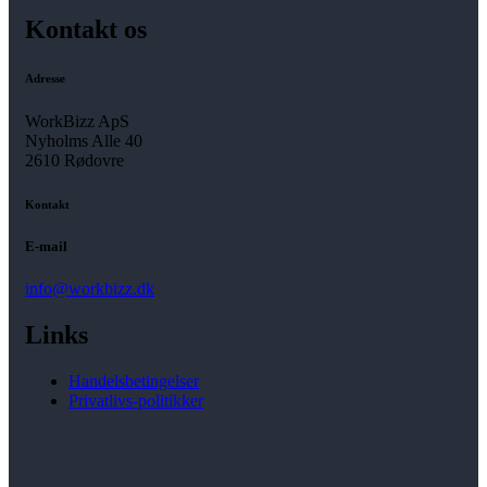
Kontakt os
Adresse
WorkBizz ApS
Nyholms Alle 40
2610 Rødovre
Kontakt
E-mail
info@workbizz.dk
Links
Handelsbetingelser
Privatlivs-politikker