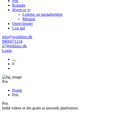
Pris
Kontakt
Hvem er vi
Ledelse og medarbejdere
Mission
Opret bruger
Log ind
info@workbizz.dk
9806071234
Login
0
Pris
Home
Pris
Pris
Indtil videre er det gratis at anvende platformen.