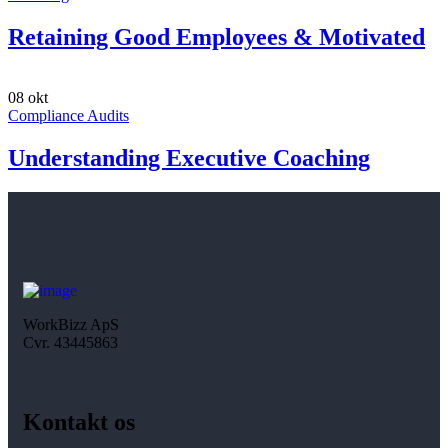
Retaining Good Employees & Motivated
08
okt
Compliance Audits
Understanding Executive Coaching
WorkBizz ApS
Cvr. 43445863
Kontakt os