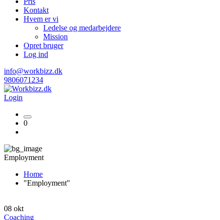
Pris
Kontakt
Hvem er vi
Ledelse og medarbejdere
Mission
Opret bruger
Log ind
info@workbizz.dk
9806071234
Login
0
Employment
Home
"Employment"
08
okt
Coaching