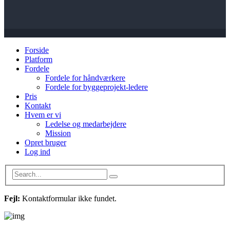
Forside
Platform
Fordele
Fordele for håndværkere
Fordele for byggeprojekt-ledere
Pris
Kontakt
Hvem er vi
Ledelse og medarbejdere
Mission
Opret bruger
Log ind
Fejl:
Kontaktformular ikke fundet.