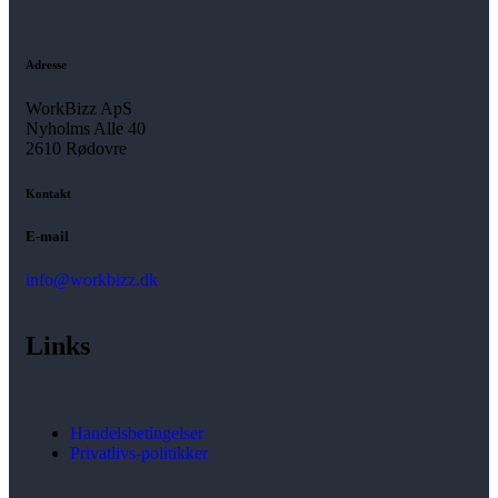
Adresse
WorkBizz ApS
Nyholms Alle 40
2610 Rødovre
Kontakt
E-mail
info@workbizz.dk
Links
Handelsbetingelser
Privatlivs-politikker