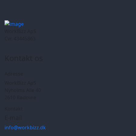
WorkBizz ApS
Cvr. 43445863
Kontakt os
Adresse
WorkBizz ApS
Nyholms Alle 40
2610 Rødovre
Kontakt
E-mail
info@workbizz.dk