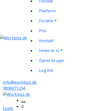
Forside
Platform
Fordele
Pris
Kontakt
Hvem er vi
Opret bruger
Log ind
info@workbizz.dk
9806071234
0
Login