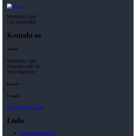
WorkBizz ApS
Cvr. 43445863
Kontakt os
Adresse
WorkBizz ApS
Nyholms Alle 40
2610 Rødovre
Kontakt
E-mail
info@workbizz.dk
Links
Handelsbetingelser