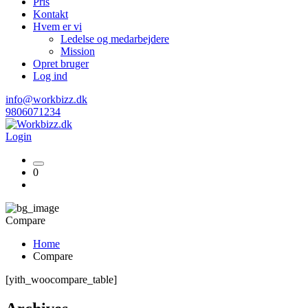
Pris
Kontakt
Hvem er vi
Ledelse og medarbejdere
Mission
Opret bruger
Log ind
info@workbizz.dk
9806071234
Login
0
Compare
Home
Compare
[yith_woocompare_table]