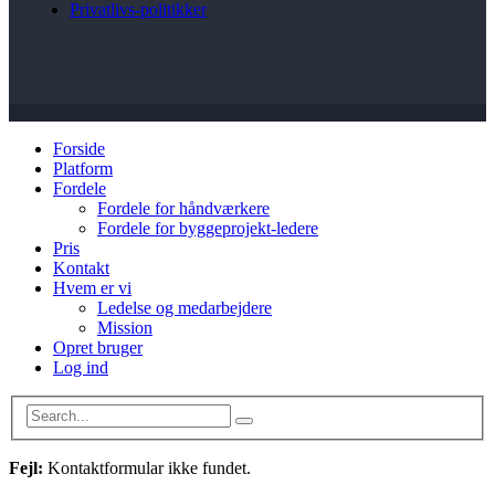
Privatlivs-politikker
Forside
Platform
Fordele
Fordele for håndværkere
Fordele for byggeprojekt-ledere
Pris
Kontakt
Hvem er vi
Ledelse og medarbejdere
Mission
Opret bruger
Log ind
Fejl:
Kontaktformular ikke fundet.