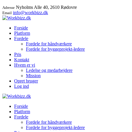
Nyholms Alle 40, 2610 Rødovre
Adresse
info@workbizz.dk
Email
Forside
Platform
Fordele
Fordele for håndværkere
Fordele for byggeprojekt-ledere
Pris
Kontakt
Hvem er vi
Ledelse og medarbejdere
Mission
Opret bruger
Log ind
Forside
Platform
Fordele
Fordele for håndværkere
Fordele for byggeprojekt-ledere