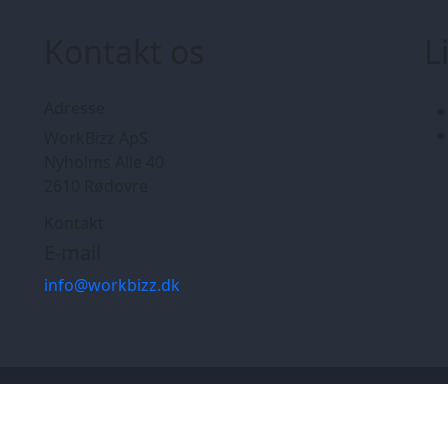
Kontakt os
L
Adresse
WorkBizz ApS
Nyholms Alle 40
2610 Rødovre
Kontakt
E-mail
info@workbizz.dk