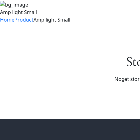
Amp light Small
Home
Product
Amp light Small
St
Noget stor