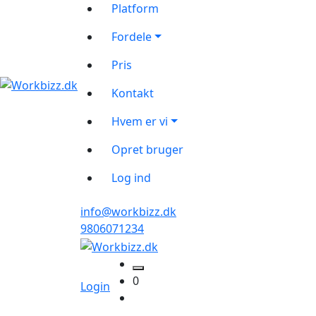
Platform
Fordele
Pris
Kontakt
Hvem er vi
Opret bruger
Log ind
info@workbizz.dk
9806071234
0
Login