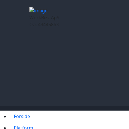
WorkBizz ApS
Cvr. 43445863
Forside
Platform