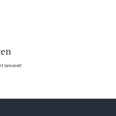
ten
t lanceret!